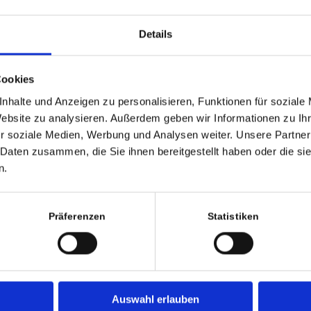
Details
Cookies
nhalte und Anzeigen zu personalisieren, Funktionen für soziale
Website zu analysieren. Außerdem geben wir Informationen zu I
r soziale Medien, Werbung und Analysen weiter. Unsere Partner
 Daten zusammen, die Sie ihnen bereitgestellt haben oder die s
Move your WordPress
n.
Unhack your WordPress
Präferenzen
Statistiken
PARTNER
Green Wide Web
DRH
Der Hoster meines Vertrauens
Auswahl erlauben