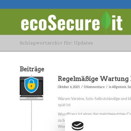
Schlagwortarchiv für: Updates
Beiträge
Regelmäßige Wartung 
/
/
Oktober 6, 2025
0 Kommentare
in
Allgemein
,
Se
Warum Vereine, Solo-Selbstständige und kl
spät ist
WordPress ist eines der meistgenutzten Co
zu bedienen und perfekt für Webseiten von
WordPress so weit verbreitet ist, ist es auc