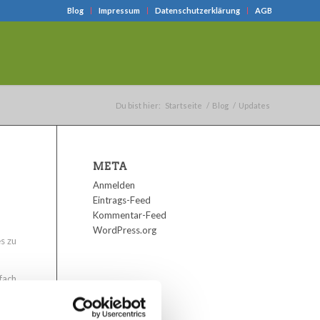
Blog
Impressum
Datenschutzerklärung
AGB
Du bist hier:
Startseite
/
Blog
/
Updates
META
Anmelden
Eintrags-Feed
Kommentar-Feed
WordPress.org
s zu
fach