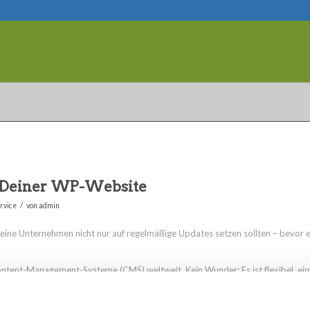
Deiner WP-Website
/
rvice
von
admin
eine Unternehmen nicht nur auf regelmäßige Updates setzen sollten – bevor e
ntent-Management-Systeme (CMS) weltweit. Kein Wunder: Es ist flexibel, ein
 Vereinen, kleinen Unternehmen oder Solo-Selbständigen. Doch gerade weil
h ein beliebtes Ziel für Hackerangriffe.