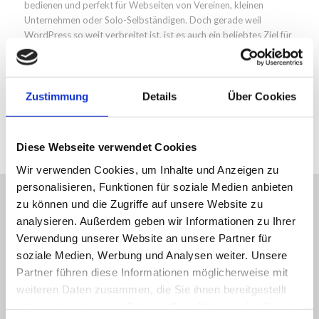
bedienen und perfekt für Webseiten von Vereinen, kleinen
Unternehmen oder Solo-Selbständigen. Doch gerade weil
WordPress so weit verbreitet ist, ist es auch ein beliebtes Ziel für
Hackerangriffe.
Weiterlesen
Zustimmung
Details
Über Cookies
Diese Webseite verwendet Cookies
Wir verwenden Cookies, um Inhalte und Anzeigen zu
personalisieren, Funktionen für soziale Medien anbieten
zu können und die Zugriffe auf unsere Website zu
analysieren. Außerdem geben wir Informationen zu Ihrer
* Alle Preis inkl. 19% MwSt
Verwendung unserer Website an unsere Partner für
soziale Medien, Werbung und Analysen weiter. Unsere
Partner führen diese Informationen möglicherweise mit
weiteren Daten zusammen, die Sie ihnen bereitgestellt
Move your WordPress
haben oder die sie im Rahmen Ihrer Nutzung der Dienste