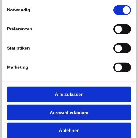
gesammelt haben.
Einwilligungsauswahl
Unhack your WordPress
Notwendig
PARTNER
Präferenzen
Green Wide Web
DRH
Statistiken
Der Hoster meines Vertrauens
Marketing
LABELS
Alle zulassen
Auswahl erlauben
Ablehnen