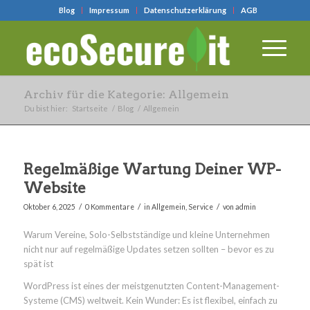
Blog
Impressum
Datenschutzerklärung
AGB
Archiv für die Kategorie: Allgemein
Du bist hier:
Startseite
/
Blog
/
Allgemein
Regelmäßige Wartung Deiner WP-
Website
/
/
/
Oktober 6, 2025
0 Kommentare
in
Allgemein
,
Service
von
admin
Warum Vereine, Solo-Selbstständige und kleine Unternehmen
nicht nur auf regelmäßige Updates setzen sollten – bevor es zu
spät ist
WordPress ist eines der meistgenutzten Content-Management-
Systeme (CMS) weltweit. Kein Wunder: Es ist flexibel, einfach zu