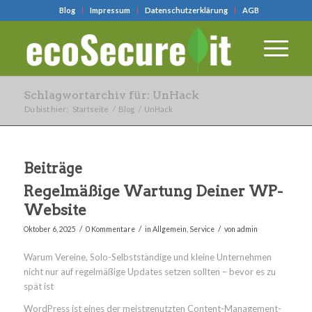
Blog
Impressum
Datenschutzerklärung
AGB
Schlagwortarchiv für: UnHack
Du bist hier:
Startseite
/
Blog
/
UnHack
Beiträge
Regelmäßige Wartung Deiner WP-
Website
/
/
/
Oktober 6, 2025
0 Kommentare
in
Allgemein
,
Service
von
admin
Warum Vereine, Solo-Selbstständige und kleine Unternehmen
nicht nur auf regelmäßige Updates setzen sollten – bevor es zu
spät ist
WordPress ist eines der meistgenutzten Content-Management-