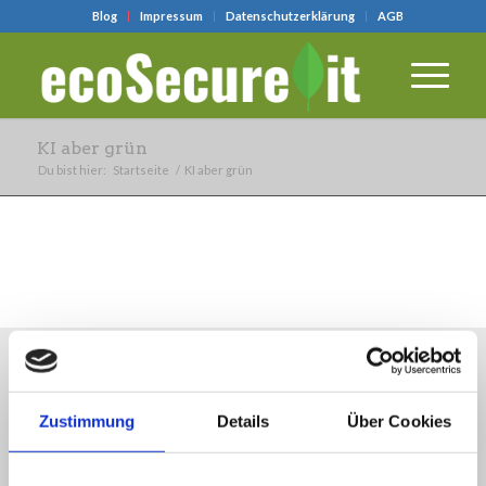
Blog
Impressum
Datenschutzerklärung
AGB
KI aber grün
Du bist hier:
Startseite
/
KI aber grün
* Alle Preis inkl. 19% MwSt
Zustimmung
Details
Über Cookies