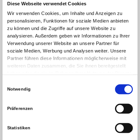
Diese Webseite verwendet Cookies
Move your WordPress
Wir verwenden Cookies, um Inhalte und Anzeigen zu
personalisieren, Funktionen für soziale Medien anbieten
Unhack your WordPress
zu können und die Zugriffe auf unsere Website zu
analysieren. Außerdem geben wir Informationen zu Ihrer
PARTNER
Verwendung unserer Website an unsere Partner für
soziale Medien, Werbung und Analysen weiter. Unsere
Green Wide Web
Partner führen diese Informationen möglicherweise mit
DRH
weiteren Daten zusammen, die Sie ihnen bereitgestellt
Der Hoster meines Vertrauens
haben oder die sie im Rahmen Ihrer Nutzung der Dienste
gesammelt haben.
Einwilligungsauswahl
Notwendig
LABELS
Präferenzen
Statistiken